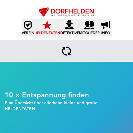
VEREIN
HELDENTATEN
DETEKTIVE
MITGLIEDER
INFO
10 × Entspannung finden
Eine Übersicht über allerhand kleine und große
HELDENTATEN