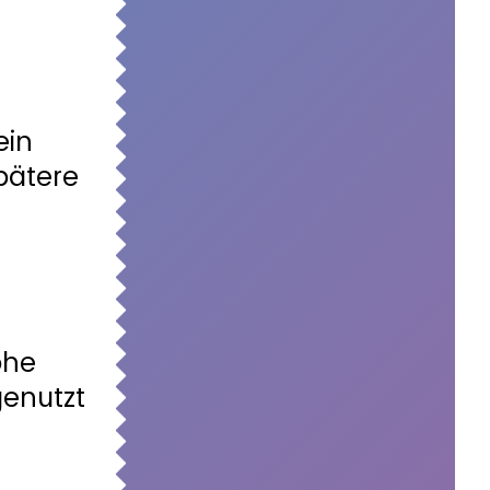
ein
pätere
ohe
genutzt