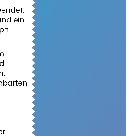
wendet.
und ein
lph
em
nd
n.
hbarten
er