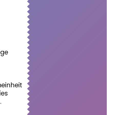
ige
meinheit
ies
.