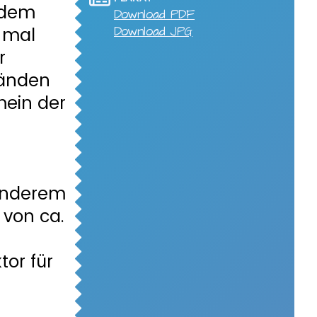
Zudem
Download PDF
 mal
Download JPG
r
Händen
mein der
 anderem
 von ca.
or für