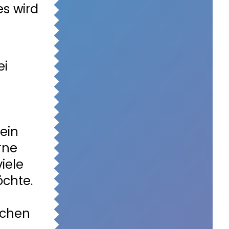
s wird
ei
ein
rne
iele
öchte.
ochen