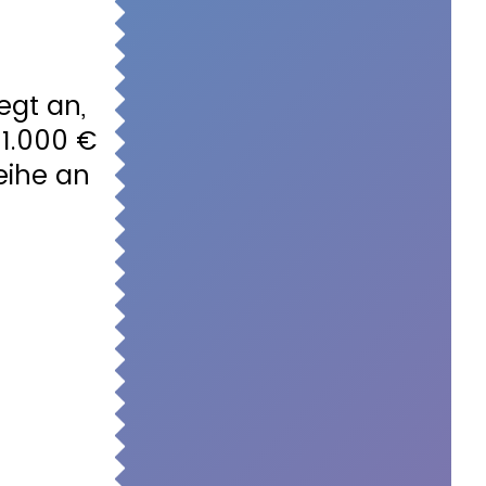
egt an,
 1.000 €
eihe an