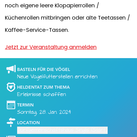
noch eigene leere Klopapierrollen /
Küchenrollen mitbringen oder alte Teetassen /
Kaffee-Service-Tassen.
Jetzt zur Veranstaltung anmelden
BASTELN FÜR DIE VÖGEL
Neue Vogelfutterstellen errichten
HELDENTAT ZUM THEMA
Erlebnisse schaffen
TERMIN
Sonntag, 28. Jan. 2024
LOCATION
Dorfgemeinschaftshaus Singlis (Start)