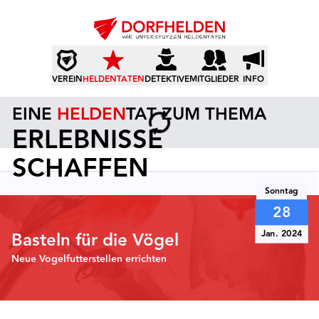
VEREIN
HELDENTATEN
DETEKTIVE
MITGLIEDER
INFO
EINE
HELDEN
TAT ZUM THEMA
ERLEBNISSE
SCHAFFEN
Sonntag
28
Jan. 2024
Basteln für die Vögel
Neue Vogelfutterstellen errichten