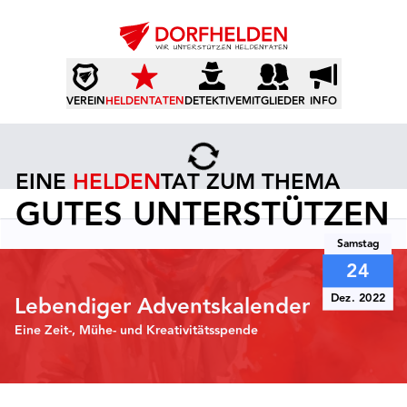
VEREIN
HELDENTATEN
DETEKTIVE
MITGLIEDER
INFO
EINE
HELDEN
TAT ZUM THEMA
GUTES UNTERSTÜTZEN
Samstag
24
Dez. 2022
Lebendiger Adventskalender
Eine Zeit-, Mühe- und Kreativitätsspende