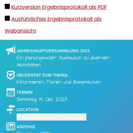
Kurzversion Ergebnisprotokoll als PDF
Ausführliches Ergebnisprotokoll als
Webansicht
JAHRESHAUPTVERSAMMLUNG 2023
Ein planungsvoller Austausch zu diversen
Aktivitäten
HELDENTAT ZUM THEMA
Informieren, Planen und Besprechen
TERMIN
Samstag, 14. Okt. 2023
LOCATION
Dorfgemeinschaftshaus Singlis
ANZEIGE