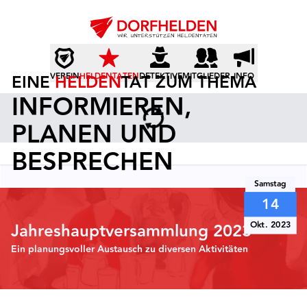
EINE
VEREIN
HELDEN
HELDENTATEN
TAT ZUM THEMA
DETEKTIVE
MITGLIEDER
INFO
INFORMIEREN,
PLANEN UND
BESPRECHEN
Samstag
14
Okt. 2023
Jahreshauptversammlung 2023
Ein planungsvoller Austausch zu diversen Aktivitäten