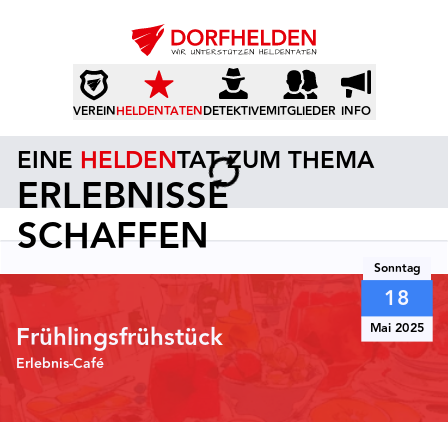
VEREIN
HELDENTATEN
DETEKTIVE
MITGLIEDER
INFO
EINE
HELDEN
TAT ZUM THEMA
ERLEBNISSE
SCHAFFEN
Sonntag
18
Mai 2025
Frühlingsfrühstück
Erlebnis-Café