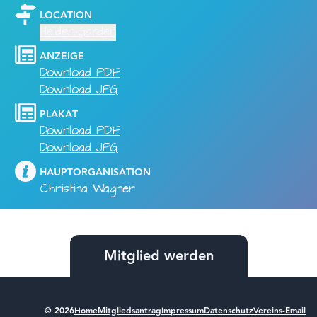
LOCATION
Helden-Garden
ANZEIGE
Download PDF
Download JPG
PLAKAT
Download PDF
Download JPG
HAUPTORGANISATION
Christina Wagner
Mitglied werden
© 2026
Home
Mitgliedsantrag
Impressum
Datenschutz
Vereins-Email