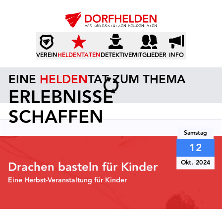
VEREIN
HELDENTATEN
DETEKTIVE
MITGLIEDER
INFO
EINE
HELDEN
TAT ZUM THEMA
ERLEBNISSE
SCHAFFEN
Samstag
12
Okt. 2024
Drachen basteln für Kinder
Eine Herbst-Veranstaltung für Kinder